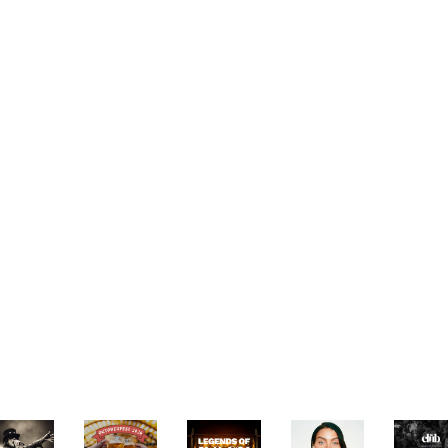
Vibes in Full Swing
at Live, there's nothing that can stop the vibe. We bring
ights where every moments offers something new. Feel the 
Events
 and match styles to create a unique musical cocktail tha
 your tickets now to secure your spot for an unforgettable
where the music comes alive and the magic happens!
nterested in booking one of our events? Send an email to