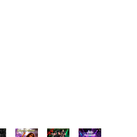
 unforgettable moments,
beat, live the vibe!
t gets your pulse racing
 experience. It's at Live
event@carlia.com
.