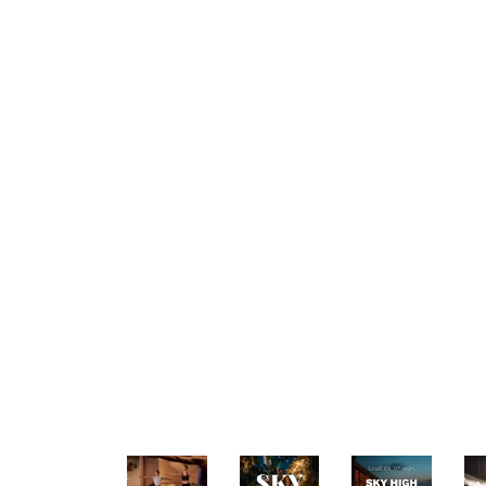
Pause
When the music starts 
concerts and club n
We're not afraid to mix
and energy flowing. Book
Is your company i