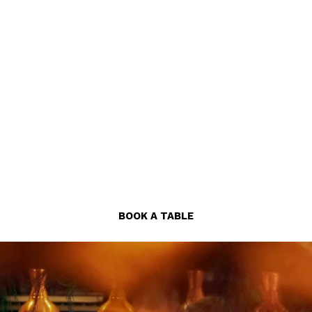
Eat goes Sky High!
ugust 23, Eat moves up to Sky with a new summer menu, 
 from 4 PM. The kitchen opens at 6 PM. View the
Sky Menu
taurant with a vibrant atmosphere and dishes made for sha
inks and experiences for all senses come together in perf
caring!
BOOK A TABLE