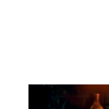
Between June 15 and A
views. Open every day
Eat is our fusion res
flavours, delicious dr