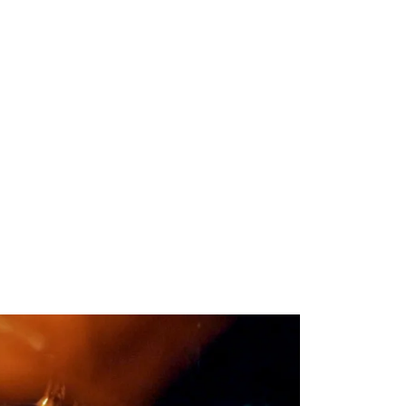
rooftop vibes and city
 Summer Edition here.
ring. Here, unexpected
ect harmony. Sharing is