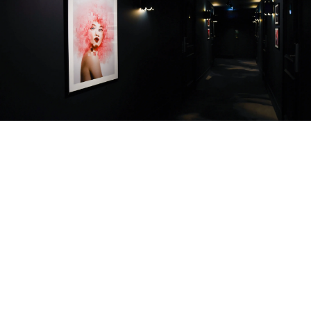
Pause
Hitta hit
Norra Drottninggatan 26
451 31 Uddevalla