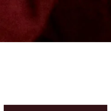
More than just a hotel – vi är Bohusläns unika
Pause
City-resort
Carlia Hotel & Resort ligger i centrala Uddevalla, mitt i
stadens rytm och med Bohusläns kust, skog och
natur runt hörnet. Här möts du av vår unika mix: Spa
Club Lagoon, SKY Rooftop Bar, restaurangerna EAT
och Pub 1803, live-kvällar och event med atmosfär
som får dig att stanna lite längre – och längta tillbaka
gång på gång.