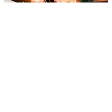
FRUKOST · SPA CLUB · VIP-LOUNGE · ROOFTOP BAR ·
MIDDAG
Skyline Dinner & Spa
Dine, unwind & let the city vibes shine! Njut av ett
exklusivt dygn med Spa Club, VIP-lounge och en
trerätters eller femrätters middag i valfri restaurang.