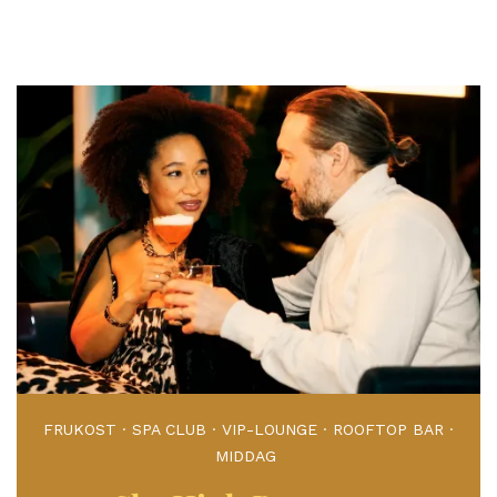
helt annat? Hitta rätt vibe för er vistelse med ett av
våra paket!
FRUKOST · SPA CLUB · VIP-LOUNGE · ROOFTOP BAR ·
MIDDAG