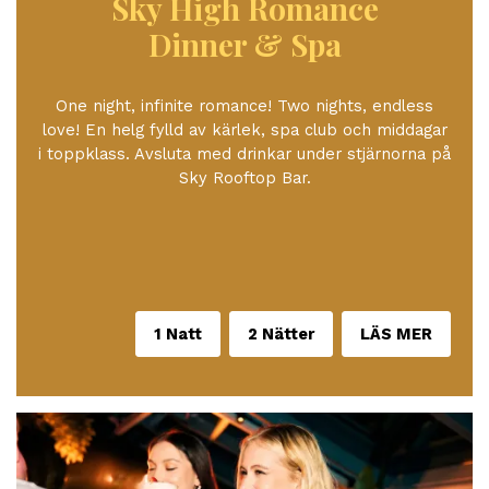
Sky High Romance
Dinner & Spa
One night, infinite romance! Two nights, endless
love! En helg fylld av kärlek, spa club och middagar
i toppklass. Avsluta med drinkar under stjärnorna på
Sky Rooftop Bar.
1 Natt
2 Nätter
LÄS MER