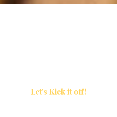
Vi är ert go to place for möten och konferenser i
Pause
Uddevalla. I våra rymliga lokaler kan ni arbeta down
to earth men ändå sikta mot sky high goals. Boka en
heldag, halvdag eller varför inte lyxa till det lite
extra? You know you’re worth it!
MEETINGS & CONFERENCE
Let's Kick it off!
Carlia är den ultimata platsen för nätverkande på