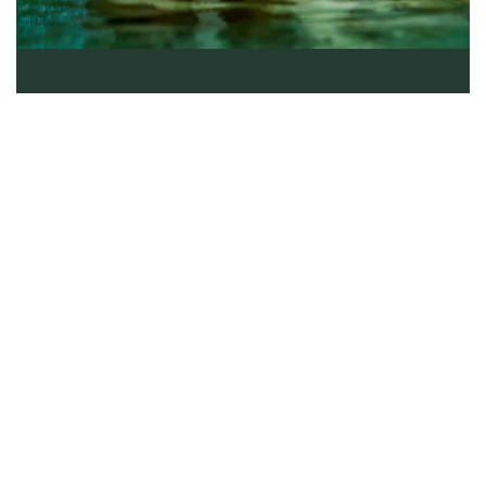
Relax i Lagoon
Behöver ni en paus? Smit ner till vår spa club
Lagoon för total avkoppling och chill vibes. Här
känns varje andetag lite lättare och tiden
stannar upp för en stund. Sjunk ner i vår varma
källa, känn kontrasten mellan isdusch och
ångbastu eller låt stressen rinna av i våra
upplevelseduschar.
UPPTÄCK LAGOON