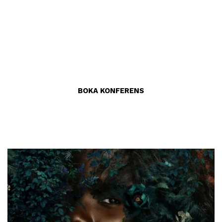
dagen och glittrande häng på kvällen. Ni väljer själva
hur ni vill lägga upp konferensen och möjligheterna
är många. Vi erbjuder en härlig frukostbuffé, lunch
och middag i vår restaurang Eat eller i puben 1803,
after work i takbaren Sky och mycket mer.
BOKA KONFERENS