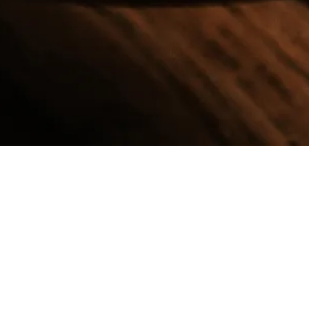
OM 1803
MENY
Pause
Classics with a Twist
På 1803 serveras klassiska favoriter med en modern
twist och vår meny erbjuder något för alla smaker.
Förrätt, varmrätt eller dessert – varför välja? För dig