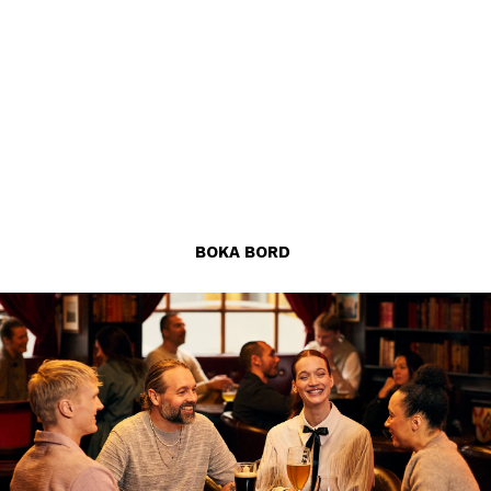
som är en burger lover finns flera spännande val! Alla
våra burgare går dessutom att få vegetariska.
Summer update
: I sommar tar maten hissen upp.
Mellan 15 juni och 23 augusti serveras ingen mat i
Pub 1803. För middag och summer food vibes ses vi i
Sky, där Eat flyttar upp med en ny sommarmeny.
BOKA BORD