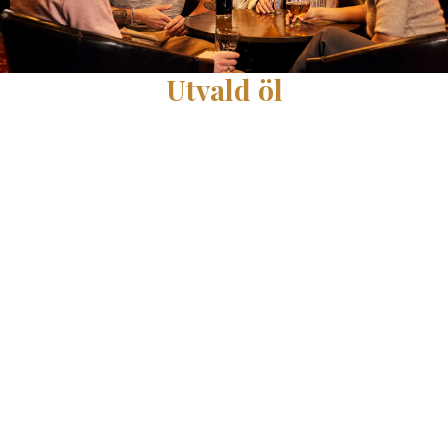
Utvald öl
Pause
1803 är puben som serverar 50 sorters öl. Upptäck
några av våra utvalda öl och personliga favoriter!
Eriksberg Karaktär 82 kr
Uddevalla Bryggeri Sunningen 120 kr
Staropramen 94 kr