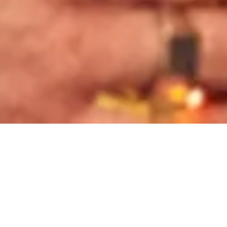
OM 1803
MENY
BOKA BORD
Pause
Tap into the Vibe
Cheers to good times! I vår engelska pub 1803 möts
ni av en genuin atmosfär med gott om plats för skönt