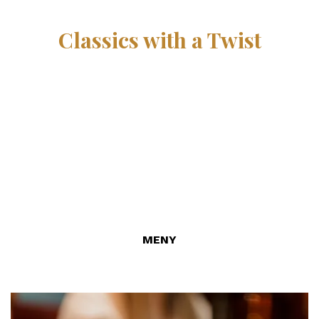
KÄK
Classics with a Twist
På 1803 serveras klassiska favoriter med en modern
twist och vår meny erbjuder något för alla smaker.
Förrätt, varmrätt eller dessert – varför välja? För dig
som är en burger lover finns flera spännande val! Alla
våra burgare går dessutom att få vegetariska med
friterad portabello.
MENY