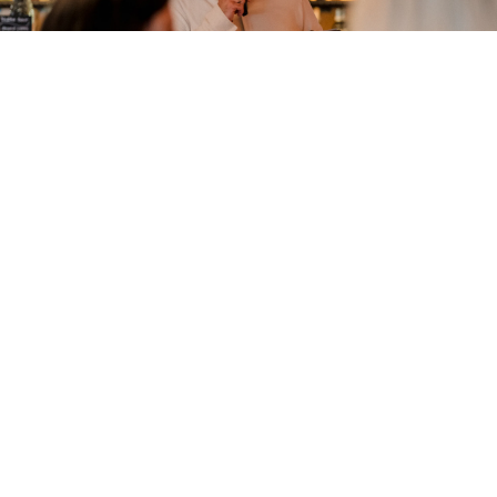
VÅRA QUIZ
Pause
Bring it on!
Kombinera schysst käk och kall dryck med quiz!
Oavsett om du är musikfantast, tävlingsmänniska
eller bara vill ha roligt med vänner så är det på 1803
som det händer. Kanske är vårt pubquiz på onsdagar
något för dig och dina vänner?