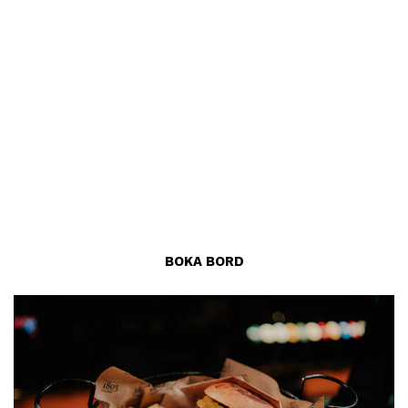
häng. Här serverar vi ett brett urval av öl, klassiska
cocktails och schysst käk. 1803 är det perfekta stället
för en AW mitt i veckan eller för en helkväll på
helgen.
Pub 1803 har sommaruppehåll och öppnar igen den
24 augusti
. Under tiden är du varmt välkommen till
Sky på våning 9, som serverar en summer edition-
meny varje dag från 18.00.
BOKA BORD