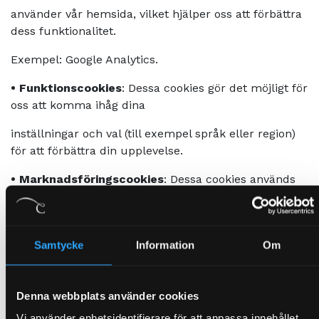
använder vår hemsida, vilket hjälper oss att förbättra
dess funktionalitet.
Exempel: Google Analytics.
•
Funktionscookies
: Dessa cookies gör det möjligt för
oss att komma ihåg dina
inställningar och val (till exempel språk eller region)
för att förbättra din upplevelse.
•
Marknadsföringscookies
: Dessa cookies används
för att leverera annonser som
är relevanta för dig och dina intressen.
Samtycke
Information
Om
Exempel: Facebook Pixel och Google Ads.
3. Hur använder vi cookies?
Denna webbplats använder cookies
Vi använder cookies för att:
•
Förbättra hemsidans
Vi använder enhetsidentifierare för att anpassa innehållet