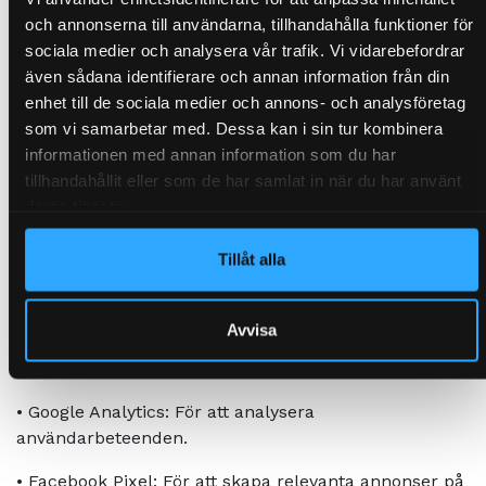
funktionalitet och prestanda.
och annonserna till användarna, tillhandahålla funktioner för
sociala medier och analysera vår trafik. Vi vidarebefordrar
•
Komma ihåg dina val och inställningar.
även sådana identifierare och annan information från din
•
Analysera trafik och beteende på hemsidan.
enhet till de sociala medier och annons- och analysföretag
som vi samarbetar med. Dessa kan i sin tur kombinera
•
Visa relevanta annonser och erbjudanden baserat
informationen med annan information som du har
på dina intressen.
tillhandahållit eller som de har samlat in när du har använt
deras tjänster.
4. Tredjepartscookies
Vi använder också tredjepartscookies från
Tillåt alla
tjänsteleverantörer som hjälper oss att
analysera trafik och förbättra vår marknadsföring.
Avvisa
Exempel på tredjepartscookies vi använder:
•
Google Analytics: För att analysera
användarbeteenden.
•
Facebook Pixel: För att skapa relevanta annonser på